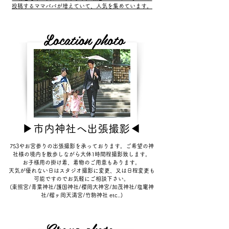
投稿するママパパが増えていて、人気を集めています。
Location photo
​▶市内神社へ出張撮影◀
​753やお宮参りの出張撮影を承っております。ご希望の神
社様の境内を散歩しながら大体1時間程撮影致します。
お子様用の掛け着、着物のご用意もあります。
天気が優れない日はスタジオ撮影に変更、又は日程変更も
可能ですのでお気軽にご相談下さい。
(東照宮/青葉神社/護国神社/櫻岡大神宮/加茂神社/
塩竃神
社/榴ヶ岡天満宮/
竹駒神社 etc..)
Group photo