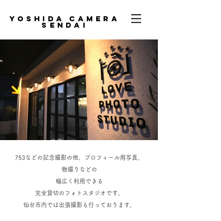
yoshida camera
sendai​
love.photo.studio
​753などの記念撮影の他、プロフィール用写真、
物撮りなどの
​幅広く利用できる
完全貸切のフォトスタジオです。
​仙台市内では出張撮影も行っております。