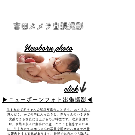
吉田カメラ出張撮影
Newborn photo
click
​▶ニューボーンフォト​出張撮影◀
​生まれたて赤ちゃんの記念写真のことです。 おくるみに
包んだり、かごの中に入ったりと、赤ちゃんの小ささを
実感できる写真に仕上がるのが特徴です。欧米諸国で
は、家族や友人に無事に出産したことを報告するため
に、生まれたての赤ちゃんの写真を載せたハガキで出産
の報告をする文化があります。最近では日本でもSNSに