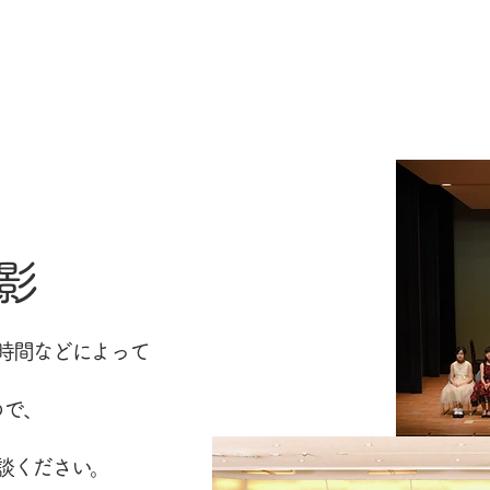
影
時間などによって
ので、
談ください。