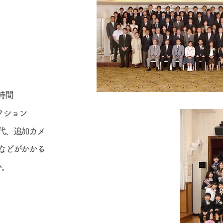
時間
セクション
代、追加カメ
などがかかる
い。