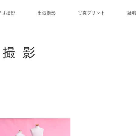
ジオ撮影
出張撮影
写真プリント
証
品撮影